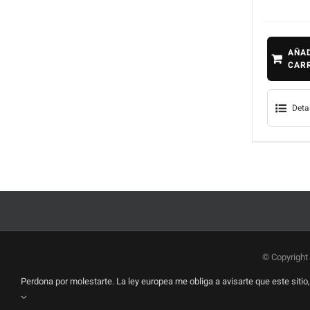
AÑAD
CAR
Deta
© Copyright
Perdona por molestarte. La ley europea me obliga a avisarte que este sit