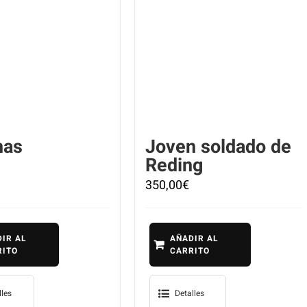
nas
Joven soldado de
Reding
350,00
€
IR AL
AÑADIR AL
RITO
CARRITO
lles
Detalles