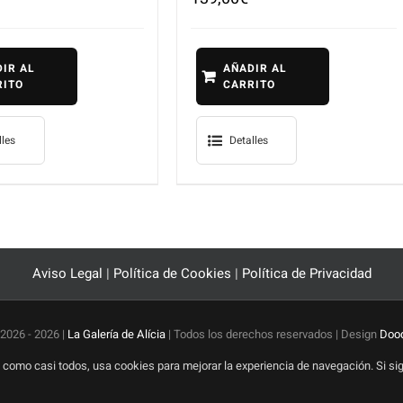
IR AL
AÑADIR AL
RITO
CARRITO
lles
Detalles
Aviso Legal
|
Política de Cookies
|
Política de Privacidad
 2026 -
2026 |
La Galería de Alícia
| Todos los derechos reservados | Design
Dood
io, como casi todos, usa cookies para mejorar la experiencia de navegación. Si 