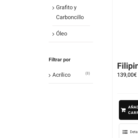
Grafito y
Carboncillo
Óleo
Filtrar por
Filipi
(8)
Acrílico
139,00
€
AÑAD
CAR
Deta