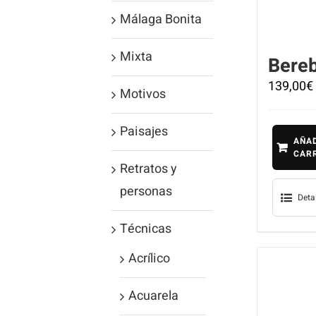
Málaga Bonita
Mixta
Bere
139,00
€
Motivos
Paisajes
AÑAD
CAR
Retratos y
personas
Deta
Técnicas
Acrílico
Acuarela