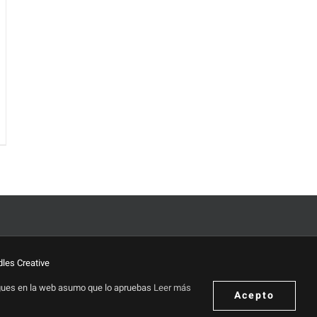
les Creative
sigues en la web asumo que lo apruebas
Leer más
Acepto