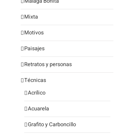
Málaga Bonita
Mixta
Motivos
Paisajes
Retratos y personas
Técnicas
Acrílico
Acuarela
Grafito y Carboncillo