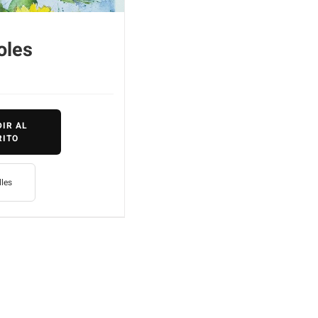
oles
IR AL
RITO
lles