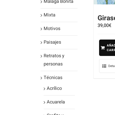
Málaga Bonita
Mixta
Giras
39,00
€
Motivos
Paisajes
AÑAD
CAR
Retratos y
personas
Deta
Técnicas
Acrílico
Acuarela