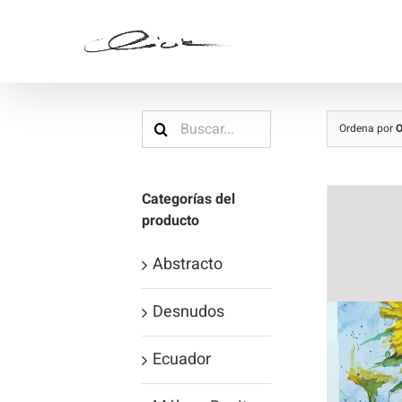
Saltar
al
contenido
Buscar:
Ordena por
O
Categorías del
producto
Abstracto
Desnudos
Ecuador