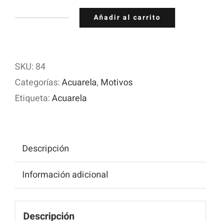
Añadir al carrito
Flores
de
cerezo
SKU:
84
cantidad
Categorías:
Acuarela
,
Motivos
Etiqueta:
Acuarela
Descripción
Información adicional
Descripción