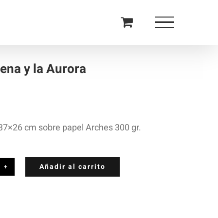
lena y la Aurora
37×26 cm sobre papel Arches 300 gr.
Añadir al carrito
lena