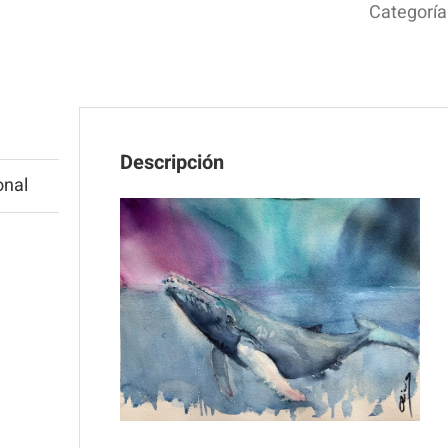
la
Categoría
Au
ca
Descripción
onal