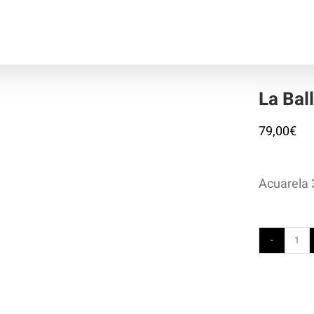
La Bal
79,00
€
Acuarela 
La
Bal
y