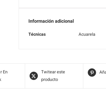
Información adicional
Técnicas
Acuarela
r En
Twitear este
Aña
k
producto