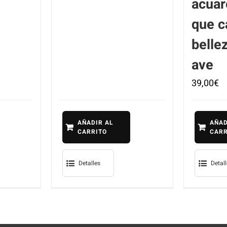
acuar
que c
belle
ave
39,00
€
AÑADIR AL
AÑAD
CARRITO
CARR
Detalles
Detal