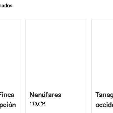
onados
Finca
Nenúfares
Tana
pción
occid
119,00
€