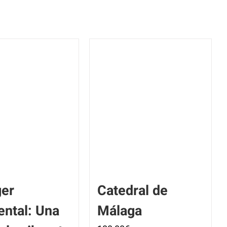
ger
Catedral de
ental: Una
Málaga