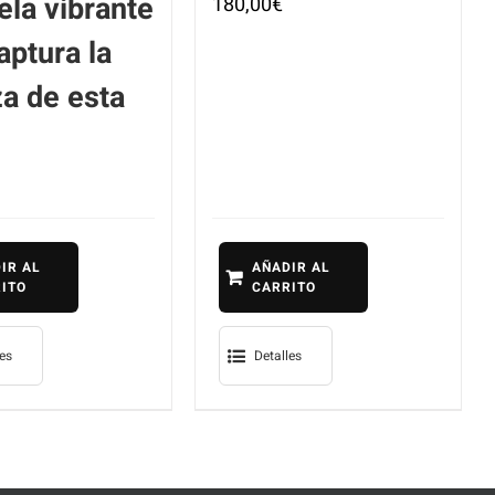
ela vibrante
180,00
€
aptura la
za de esta
IR AL
AÑADIR AL
ITO
CARRITO
les
Detalles