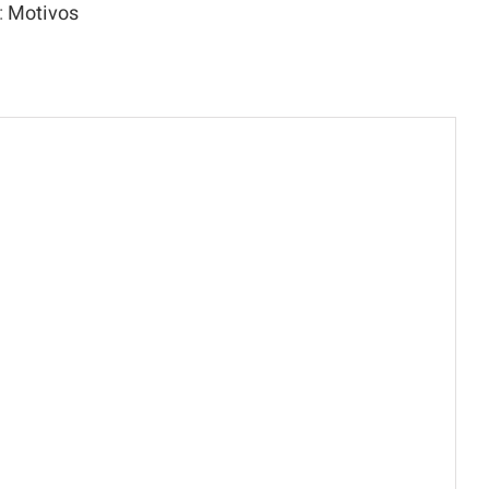
:
Motivos
rora
ntidad