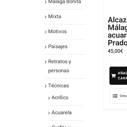
Málaga Bonita
Mixta
Alcaz
Mála
Motivos
acuar
Prad
Paisajes
45,00
€
Retratos y
personas
AÑAD
CAR
Técnicas
Deta
Acrílico
Acuarela