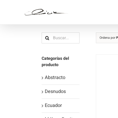
Saltar
al
contenido
Buscar:
Ordena por
P
Categorías del
producto
Abstracto
Desnudos
Ecuador