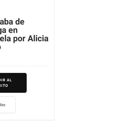
aba de
ga en
ela por Alicia
o
IR AL
RITO
lles