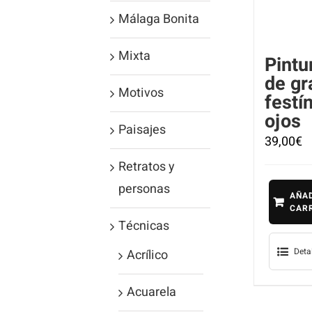
Málaga Bonita
Mixta
Pintu
de gr
Motivos
festí
ojos
Paisajes
39,00
€
Retratos y
personas
AÑAD
CAR
Técnicas
Deta
Acrílico
Acuarela