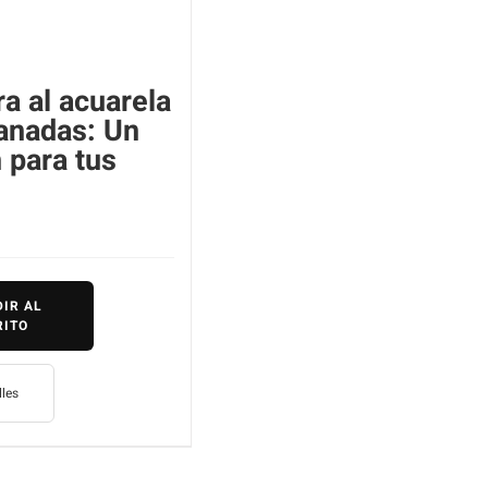
ra al acuarela
anadas: Un
n para tus
IR AL
RITO
lles