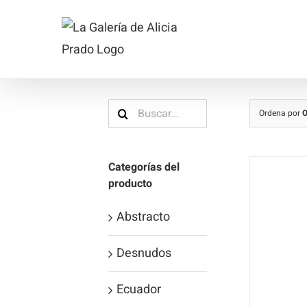
Saltar
al
contenido
Buscar:
Ordena por
O
Categorías del
producto
Abstracto
Desnudos
Ecuador