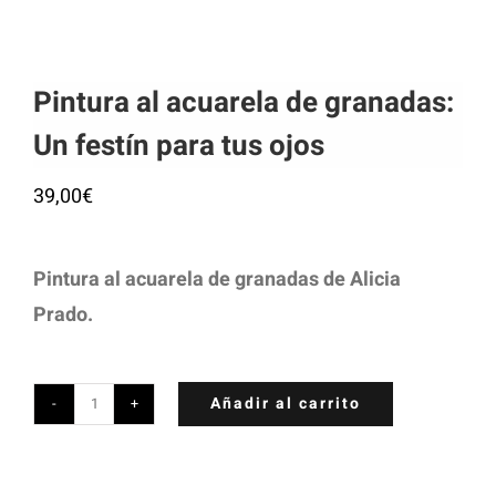
Pintura al acuarela de granadas:
Un festín para tus ojos
39,00
€
Pintura al acuarela de granadas de Alicia
Prado.
Añadir al carrito
Pintura
al
acuarela