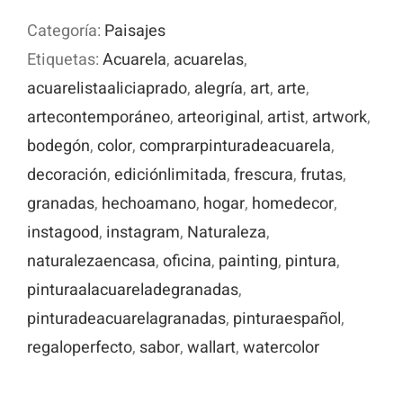
de
Categoría:
Paisajes
granadas:
Etiquetas:
Acuarela
,
acuarelas
,
Un
acuarelistaaliciaprado
,
alegría
,
art
,
arte
,
festín
artecontemporáneo
,
arteoriginal
,
artist
,
artwork
,
para
bodegón
,
color
,
comprarpinturadeacuarela
,
tus
decoración
,
ediciónlimitada
,
frescura
,
frutas
,
ojos
granadas
,
hechoamano
,
hogar
,
homedecor
,
cantidad
instagood
,
instagram
,
Naturaleza
,
naturalezaencasa
,
oficina
,
painting
,
pintura
,
pinturaalacuareladegranadas
,
pinturadeacuarelagranadas
,
pinturaespañol
,
regaloperfecto
,
sabor
,
wallart
,
watercolor