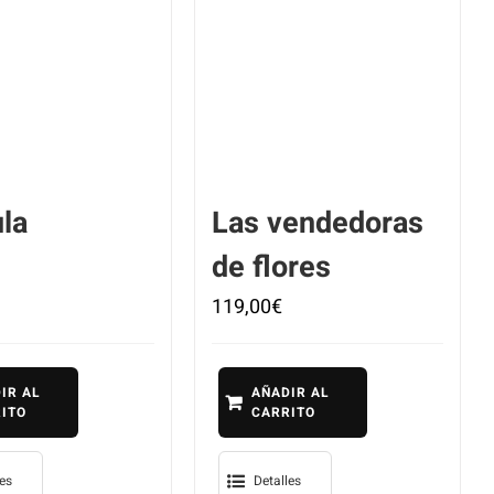
la
Las vendedoras
de flores
119,00
€
IR AL
AÑADIR AL
ITO
CARRITO
les
Detalles