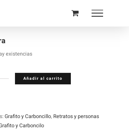
ra
ay existencias
Añadir al carrito
laora
ntidad
s:
Grafito y Carboncillo
,
Retratos y personas
Grafito y Carboncilo