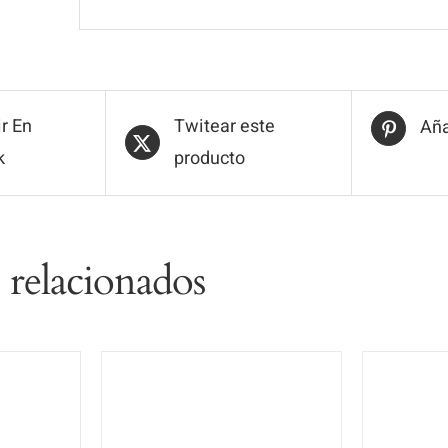
r En
Twitear este
Aña
k
producto
 relacionados