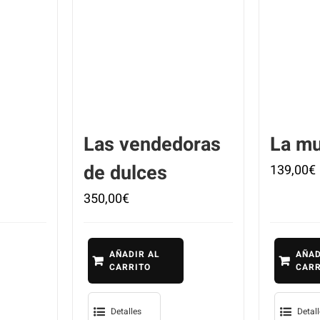
Las vendedoras
La mu
de dulces
139,00
€
350,00
€
AÑADIR AL
AÑAD
CARRITO
CARR
Detalles
Detal