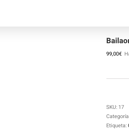
Bailao
99,00
€
H
Bai
ca
SKU:
17
Categoría
Etiqueta: