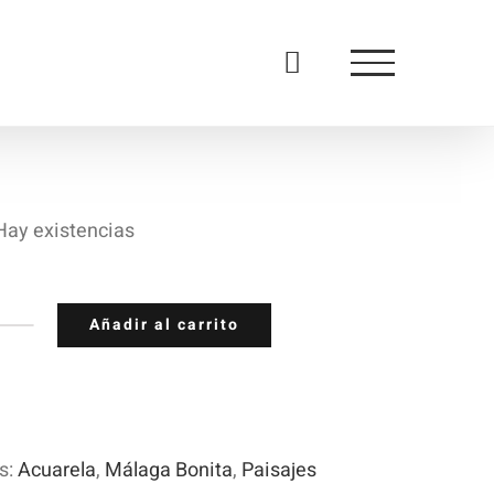
Hay existencias
Añadir al carrito
o
ntidad
s:
Acuarela
,
Málaga Bonita
,
Paisajes