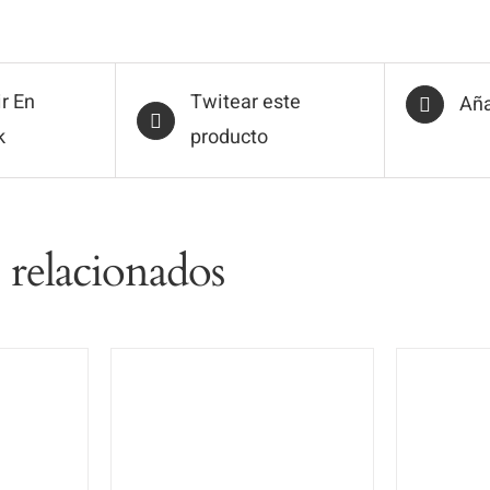
r En
Twitear este
Aña
k
producto
 relacionados