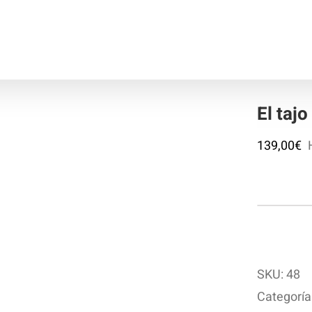
El tajo
139,00
€
El
taj
ca
SKU:
48
Categoría