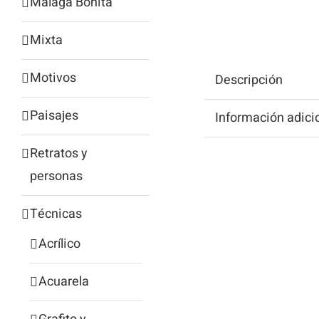
Málaga Bonita
Mixta
Motivos
Descripción
Paisajes
Información adici
Retratos y
personas
Técnicas
Acrílico
Acuarela