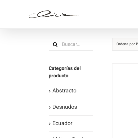
Saltar
al
contenido
Buscar:
Ordena por
P
Categorías del
producto
Abstracto
Desnudos
Ecuador