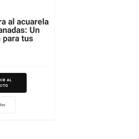
ra al acuarela
anadas: Un
n para tus
IR AL
RITO
lles