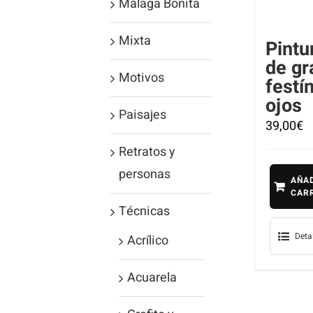
Málaga Bonita
Mixta
Pintu
de gr
Motivos
festí
ojos
Paisajes
39,00
€
Retratos y
personas
AÑAD
CAR
Técnicas
Deta
Acrílico
Acuarela