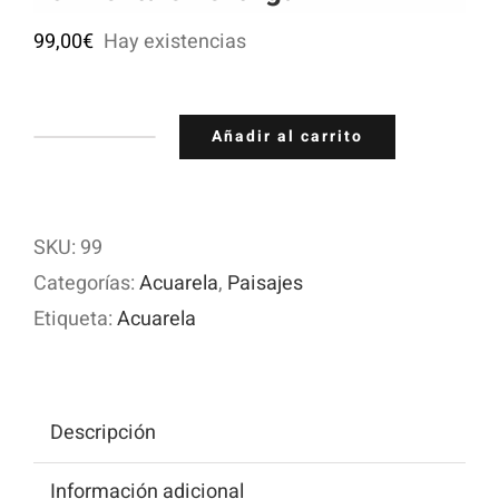
99,00
€
Hay existencias
Añadir al carrito
Tormenta
en
el
SKU:
99
trigal
Categorías:
Acuarela
,
Paisajes
cantidad
Etiqueta:
Acuarela
Descripción
Información adicional